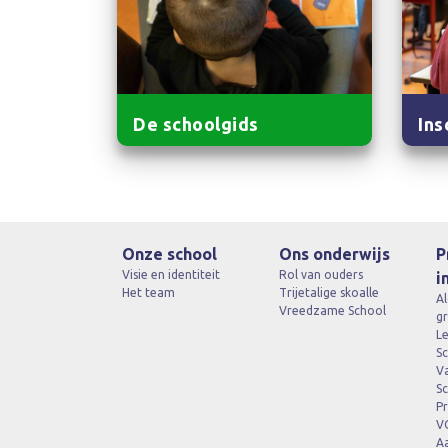
De schoolgids
Ins
Onze school
Ons onderwijs
P
Visie en identiteit
Rol van ouders
i
Het team
Trijetalige skoalle
A
Vreedzame School
gr
Le
Sc
V
S
Pr
V
A