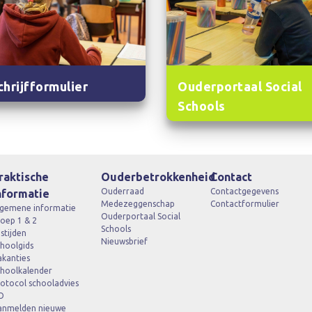
chrijfformulier
Ouderportaal Social
Schools
raktische
Ouderbetrokkenheid
Contact
Ouderraad
Contactgegevens
nformatie
Medezeggenschap
Contactformulier
lgemene informatie
Ouderportaal Social
oep 1 & 2
Schools
stijden
Nieuwsbrief
hoolgids
akanties
choolkalender
otocol schooladvies
O
anmelden nieuwe