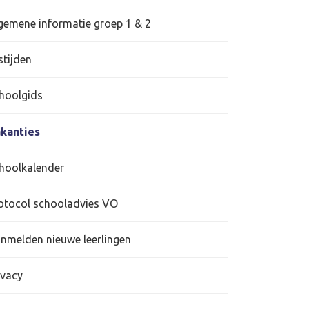
gemene informatie groep 1 & 2
stijden
hoolgids
kanties
hoolkalender
otocol schooladvies VO
nmelden nieuwe leerlingen
ivacy