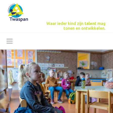
Waar ieder kind zijn
talent
mag
tonen en ontwikkelen.
Toggle navigation