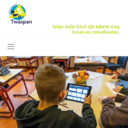
Waar ieder kind zijn
talent
mag
tonen en ontwikkelen.
Toggle navigation