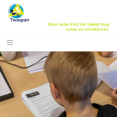
Waar ieder kind zijn
talent
mag
tonen en ontwikkelen.
Toggle navigation